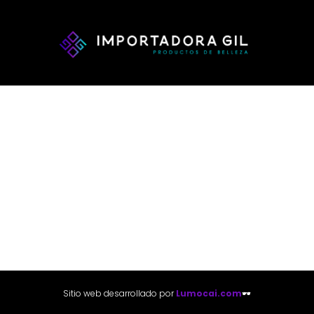
Sitio web desarrollado por
Lumocai.com
🕶