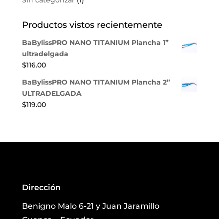
Sin categorizar
(1)
Productos vistos recientemente
BaBylissPRO NANO TITANIUM Plancha 1”
ultradelgada
$
116.00
BaBylissPRO NANO TITANIUM Plancha 2”
ULTRADELGADA
$
119.00
Dirección
Benigno Malo 6-21 y Juan Jaramillo