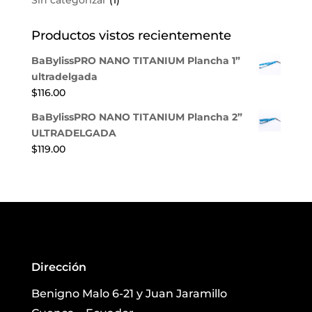
Sin categorizar
(1)
Productos vistos recientemente
BaBylissPRO NANO TITANIUM Plancha 1”
ultradelgada
$
116.00
BaBylissPRO NANO TITANIUM Plancha 2”
ULTRADELGADA
$
119.00
Dirección
Benigno Malo 6-21 y Juan Jaramillo