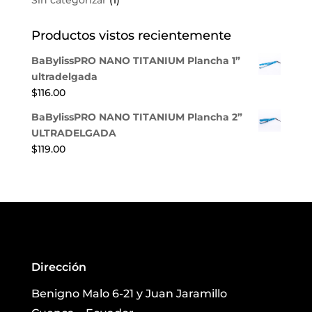
Sin categorizar
(1)
Productos vistos recientemente
BaBylissPRO NANO TITANIUM Plancha 1”
ultradelgada
$
116.00
BaBylissPRO NANO TITANIUM Plancha 2”
ULTRADELGADA
$
119.00
Dirección
Benigno Malo 6-21 y Juan Jaramillo