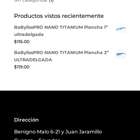
Sin categorizar
(1)
Productos vistos recientemente
BaBylissPRO NANO TITANIUM Plancha 1”
ultradelgada
$
116.00
BaBylissPRO NANO TITANIUM Plancha 2”
ULTRADELGADA
$
119.00
Dirección
Benigno Malo 6-21 y Juan Jaramillo