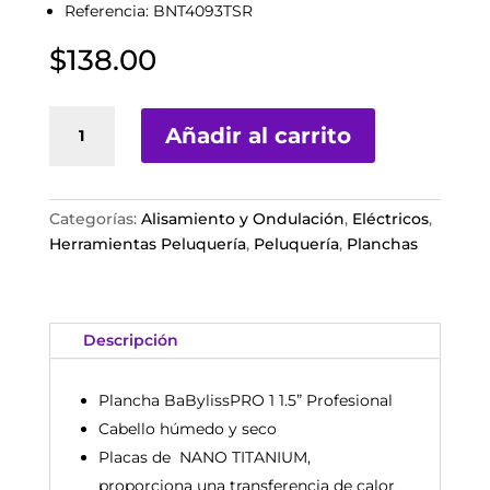
Referencia: BNT4093TSR
$
138.00
BaBylissPRO
Añadir al carrito
NANO
TITANIUM
Plancha
1
Categorías:
Alisamiento y Ondulación
,
Eléctricos
,
1/.2”
Herramientas Peluquería
,
Peluquería
,
Planchas
PROFESIONAL
VENTED
Cabello
Descripción
húmedo
y
seco
Plancha BaBylissPRO 1 1.5” Profesional
cantidad
Cabello húmedo y seco
Placas de NANO TITANIUM,
proporciona una transferencia de calor