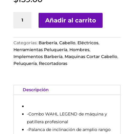
WAHL
Añadir al carrito
Combo
maquina
y
patillera
Categorías:
Barbería
,
Cabello
,
Eléctricos
,
LEGEND
Herramientas Peluquería
,
Hombres
,
PROFESIONAL
Implementos Barbería
,
Maquinas Cortar Cabello
,
REFERENCIA
Peluquería
,
Recortadoras
08180-
108
cantidad
Descripción
-Combo WAHL LEGEND de máquina y
patillera profesional
-Palanca de inclinación de amplio rango